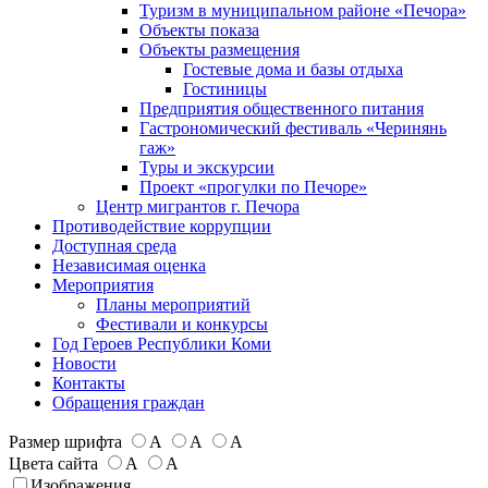
Туризм в муниципальном районе «Печора»
Объекты показа
Объекты размещения
Гостевые дома и базы отдыха
Гостиницы
Предприятия общественного питания
Гастрономический фестиваль «Черинянь
гаж»
Туры и экскурсии
Проект «прогулки по Печоре»
Центр мигрантов г. Печора
Противодействие коррупции
Доступная среда
Независимая оценка
Мероприятия
Планы мероприятий
Фестивали и конкурсы
Год Героев Республики Коми
Новости
Контакты
Обращения граждан
Размер шрифта
А
А
А
Цвета сайта
А
А
Изображения