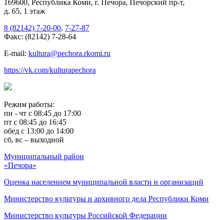
169600, Республика Коми, г. Печора, Печорский пр-т,
д. 65, 1 этаж
8 (82142) 7-20-00
,
7-27-87
Факс: (82142) 7-28-64
E-mail:
kultura@pechora.rkomi.ru
https://vk.com/kulturapechora
Режим работы:
пн - чт с 08:45 до 17:00
пт с 08:45 до 16:45
обед с 13:00 до 14:00
сб, вс – выходной
Муниципальный район
«Печора»
Оценка населением муниципальной власти и организаций
Министерство культуры и архивного дела Республики Коми
Министерство культуры Российской Федерации